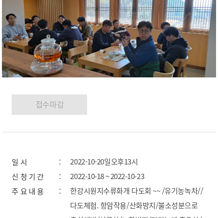
2022-10-20일오후13시
일 시
2022-10-18 ~ 2022-10-23
신 청 기 간
한강시원지수류화개 다도회 ~~ /유기농녹차//
주 요 내 용
다도체험. 항암작용/산화방지/불소성분으로