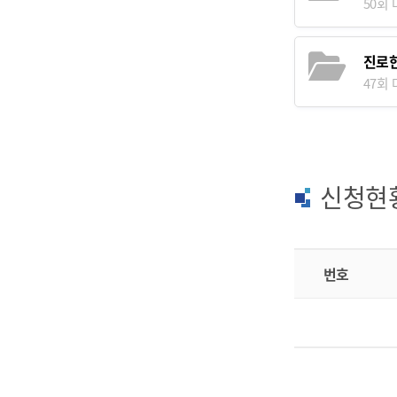
50회 다
진로
47회 다
신청현
번호