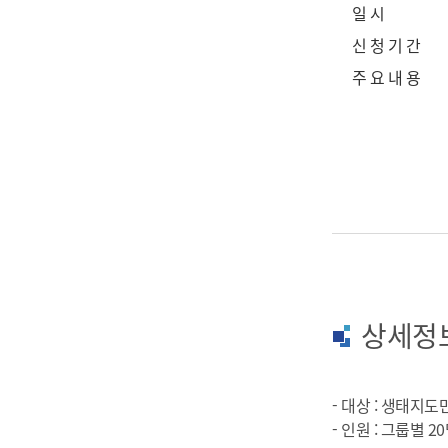
일 시
신 청 기 간
주 요 내 용
상세정
- 대상 : 생태지도
- 인원 : 그룹별 2