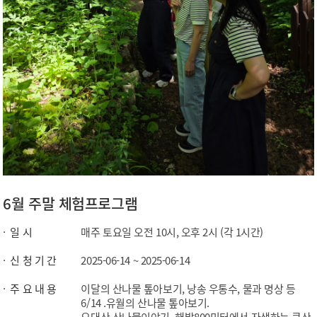
6월 주말 체험프로그램
일 시
매주 토요일 오전 10시, 오후 2시 (각 1시간)
신 청 기 간
2025-06-14 ~ 2025-06-14
주 요 내 용
이달의 산나물 톺아보기, 낭송 우통수, 물과 명상 등
6/14 .유월의 산나물 톺아보기.
오대산 산나물이야기. 해발800미터에서 자생하는 큰산