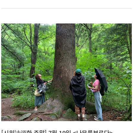
[시원詩源한 주말] 7월 19일 <나무를부르다>